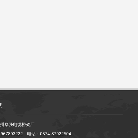
式
州华强电缆桥架厂
67893222 电话：0574-87922504