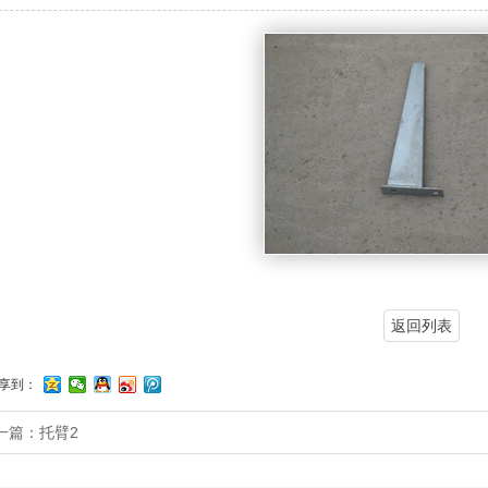
返回列表
享到：
一篇：
托臂2