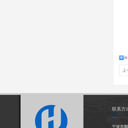
分
上
联系方
宁波市鄞