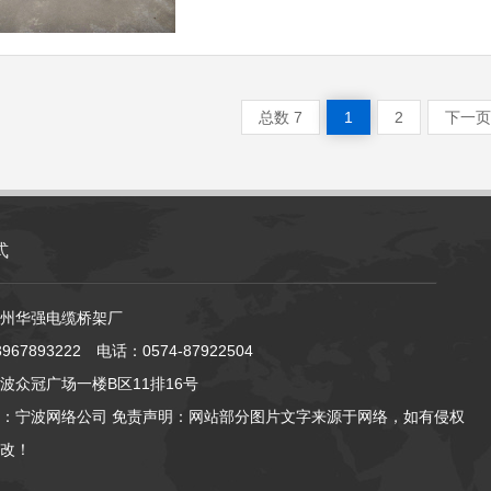
总数 7
1
2
下一页
式
州华强电缆桥架厂
67893222 电话：0574-87922504
波众冠广场一楼B区11排16号
：
宁波网络公司
免责声明：网站部分图片文字来源于网络，如有侵权
改！