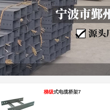
梯级
式电缆桥架7